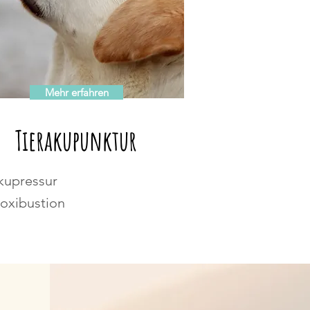
Mehr erfahren
Tierakupunktur
kupressur
oxibustion