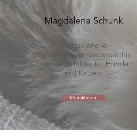
Magdalena Schunk
Professionelle
Physiotherapie, Osteopathie
und Akupunktur für Hunde
und Katzen.
Kontaktieren