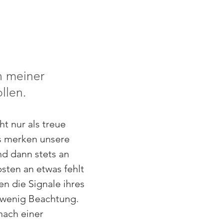
n meiner
llen.
ht nur als treue
ls merken unsere
nd dann stets an
sten an etwas fehlt
en die Signale ihres
u wenig Beachtung.
nach einer