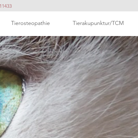
11433
Tierosteopathie
Tierakupunktur/TCM