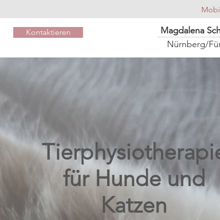
Mobi
Magdalena Sc
Kontaktieren
Nürnberg/Fü
Tierphysiotherapi
für Hunde und
Katzen