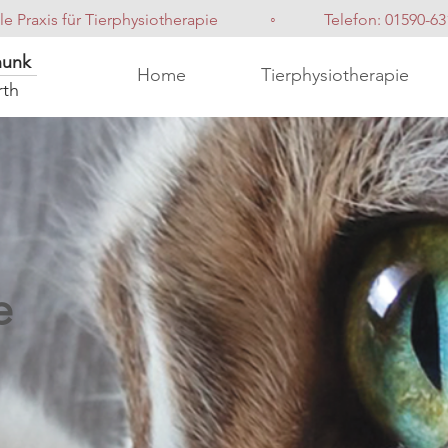
le Praxis für Tierphysiotherapie ◦ Telefon: 01590-63
hunk
Home
Tierphysiotherapie
rth
e